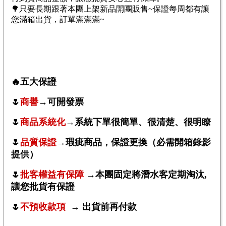
🌳只要長期跟著本團上架新品開團販售~保證每周都有讓
您滿箱出貨，訂單滿滿滿~
🔥
五大保證
🌷
商譽
→
可開發票
🌷
商品
系統化
→系統下單很簡單、很清楚、很明瞭
🌷
品質保證
→
瑕疵商品，保證更換（必需開箱錄影
提供）
🌷
批客權益有保障
→本團固定將
潛水客定期淘汰
,
讓您批貨有保證
🌷
不預收款項
→ 出貨前再付款