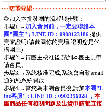
🌻加入本批發團的流程與步驟：
步驟1.→
加入會員前，一定要聯絡本
團"團主" ; LINE ID：0908123186
提供
賣家證明(請截圖你的賣場,證明您是代
購團主)
步驟2.→
待團主核准後,請到本團主頁申
請會員。
步驟3.→系統核准完成,系統會自動email
通知您系統開啟
訊息跑馬燈文字訊息跑馬燈文字
步驟4.→當您為本團會員後,請加
本團"L
訊息跑馬燈文字訊息跑馬燈文字
ine客服"
; LINE ID：0902356028 ，
本
訊息跑馬燈文字訊息跑馬燈文字
團商品任何相關問題及出貨申請都直接
訊息跑馬燈文字訊息跑馬燈文字